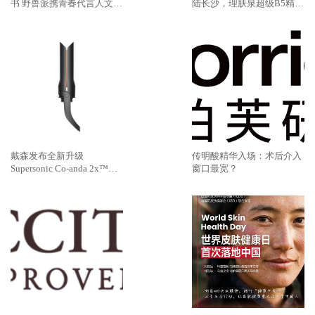
书 野兽派携青春代言人文淇
陆长沙，理肤泉超级B5精华
推出七夕限定无字情书系列
速灭火气，不闹皮气
戴森发布全新升级
传明酸精华入场：术后介入
Supersonic Co-anda 2x™造
窗口最宽？
型吹风机 吹、卷、直，三合
一，多面造型更出色