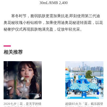
30mL/RMB 2,400
寒冬时节，脆弱肌肤更需加乘抗老,即刻使用第三代迪
奥花秘玫瑰小粉钻精华，加乘使用迪奥花秘逆转面霜，以花
秘奢护仪式再现肌肤饱满充盈，绽放年轻光采。
相关推荐
2026七夕｜花，是无字的情
超级B5火力「蓝」截乐园登