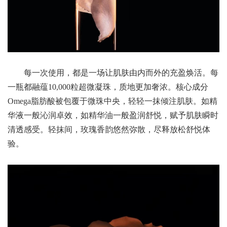
每一次使用，都是一场让肌肤由内而外的充盈焕活。每
一瓶都融蕴10,000粒超微凝珠，质地更加奢浓。核心成分
Omega脂肪酸被包覆于微珠中央，轻轻一抹倾注肌肤。如精
华液一般沁润卓效，如精华油一般盈润舒悦，赋予肌肤瞬时
清透感受。轻抹间，玫瑰香韵悠然弥散，尽释放松舒悦体
验。