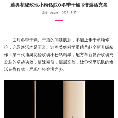
迪奥花秘玫瑰小粉钻|KO冬季干燥 6倍焕活充盈
2024-11-27
编辑：Royce
面对冬季干燥、干瘪的问题肌肤，不能止步于单纯修
护，充盈焕活才是王道。迪奥美妍科学重磅呈献全新升级臻
作：第三代迪奥花秘玫瑰小粉钻精华，配方革新复合玫瑰充
盈肽的卓越功效，倍速精修，层层充盈，让你悦享肌肤的焕
活充盈仪式，尽现年轻饱满之姿。