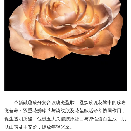
革新融蕴成分复合玫瑰充盈肽，凝炼玫瑰花瓣中的珍奢
微营养：双重花瓣珍萃与淡纹肽及花茎赋活珍萃协同作用，
促生透明质酸，促进五大关键胶原蛋白与弹性蛋白生成，肌
肤由表及里充盈，绽放年轻光采。