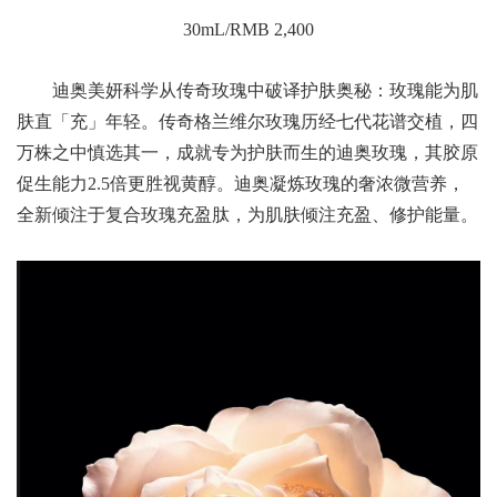
30mL/RMB 2,400
迪奥美妍科学从传奇玫瑰中破译护肤奥秘：玫瑰能为肌
肤直「充」年轻。传奇格兰维尔玫瑰历经七代花谱交植，四
万株之中慎选其一，成就专为护肤而生的迪奥玫瑰，其胶原
促生能力2.5倍更胜视黄醇。迪奥凝炼玫瑰的奢浓微营养，
全新倾注于复合玫瑰充盈肽，为肌肤倾注充盈、修护能量。