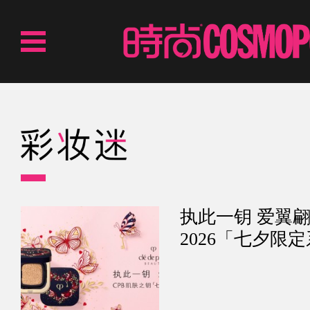
执此一钥 爱翼翩翩 CPB肌肤之
2026「七夕限