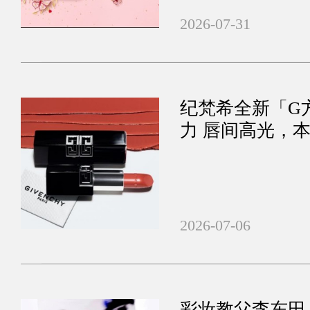
2026-07-31
纪梵希全新「G
力 唇间高光，
2026-07-06
彩妆教父李东田《F