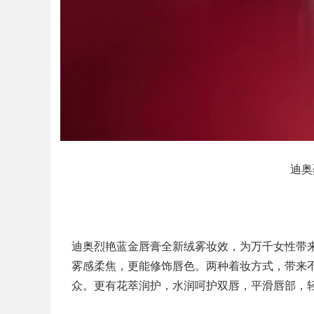
迪奥
迪奥烈艳蓝金唇膏全新绒雾妆效，为万千女性带
雾感柔焦，更能修饰唇色。两种着妆方式，带来
众。更有花萃润护，水润呵护双唇，平滑唇部，轻