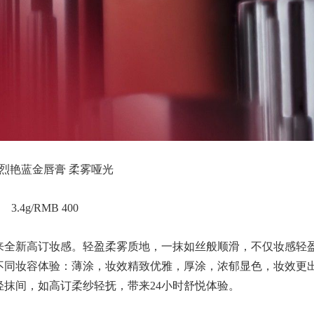
烈艳蓝金唇膏 柔雾哑光
3.4g/RMB 400
来全新高订妆感。轻盈柔雾质地，一抹如丝般顺滑，不仅妆感轻
不同妆容体验：薄涂，妆效精致优雅，厚涂，浓郁显色，妆效更
抹间，如高订柔纱轻抚，带来24小时舒悦体验。