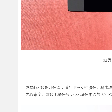
迪奥
更挚献8 款高订色泽，适配亚洲女性肤色。乌木
内心态度。两款明星色号，688 瑰色柔纱与 75