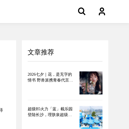
文章推荐
2026七夕｜花，是无字的
情书 野兽派携青春代言人
文淇推出七夕限定无字情
书系列
超级B5火力「蓝」截乐园
绎
登陆长沙，理肤泉超级B5
精华 速灭火气，不闹皮气