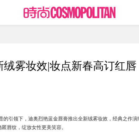
新绒雾妆效|妆点新春高订红唇
利普的引领下，迪奥烈艳蓝金唇膏推出全新绒雾妆效，经典之作演
隐匿唇纹，绽放女性更美笑容。