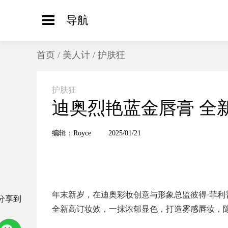
导航
首页
/
美人计
/
护肤狂
护肤狂
迪奥烈艳蓝金唇膏 全
编辑：Royce
2025/01/21
年末新岁，在迪奥彩妆创意与形象总监彼得·菲
分享到
全新高订妆效，一抹浓郁显色，打造雾感唇妆，