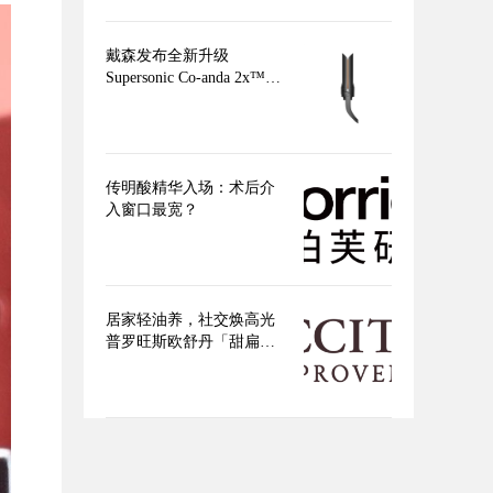
戴森发布全新升级
Supersonic Co-anda 2x™造
型吹风机 吹、卷、直，三
合一，多面造型更出色
传明酸精华入场：术后介
入窗口最宽？
居家轻油养，社交焕高光
普罗旺斯欧舒丹「甜扁桃
身体」系列点亮盛夏美肌