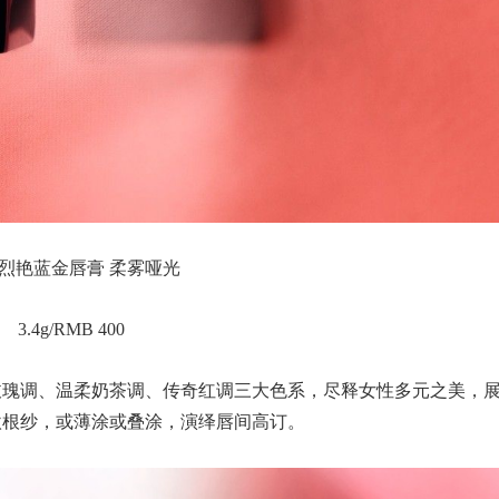
烈艳蓝金唇膏 柔雾哑光
3.4g/RMB 400
玫瑰调、温柔奶茶调、传奇红调三大色系，尽释女性多元之美，
6 欧根纱，或薄涂或叠涂，演绎唇间高订。