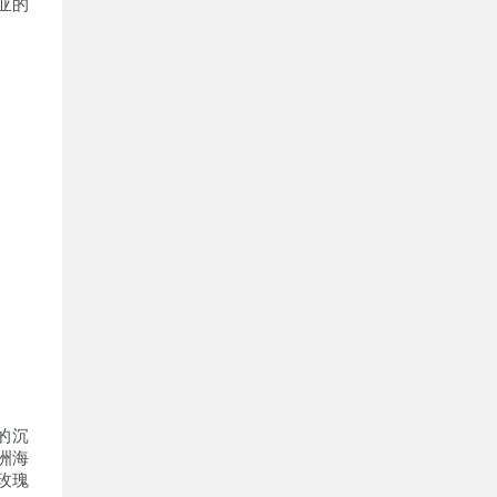
亚的
的沉
洲海
玫瑰