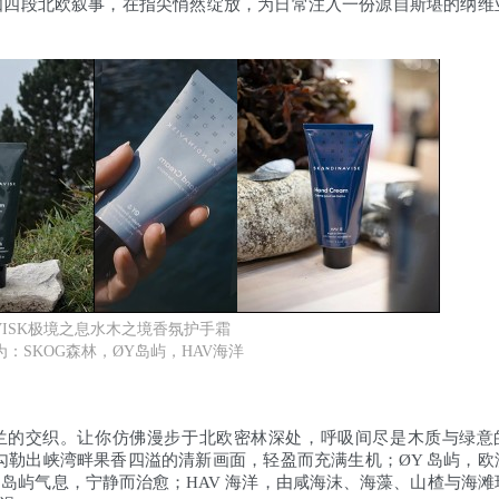
如四段北欧叙事，在指尖悄然绽放，为日常注入一份源自斯堪的纳维
NAVISK极境之息水木之境香氛护手霜
：SKOG森林，ØY岛屿，HAV海洋
铃兰的交织。让你仿佛漫步于北欧密林深处，呼吸间尽是木质与绿意
你勾勒出峡湾畔果香四溢的清新画面，轻盈而充满生机；ØY 岛屿，欧
岛屿气息，宁静而治愈；HAV 海洋，由咸海沫、海藻、山楂与海滩