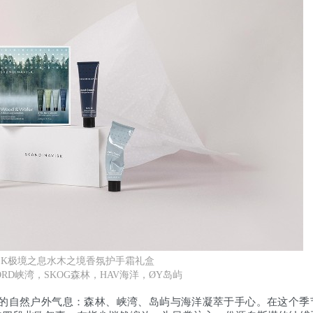
AVISK极境之息水木之境香氛护手霜礼盒
RD峡湾，SKOG森林，HAV海洋，ØY岛屿
欧广袤的自然户外气息：森林、峡湾、岛屿与海洋凝萃于手心。在这个季