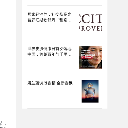
居家轻油养，社交焕高光
普罗旺斯欧舒丹「甜扁桃
身体」系列点亮盛夏美肌
世界皮肤健康日首次落地
中国，跨越百年与千里的
使命必达
娇兰蓝调淡香精 全新香氛
节，