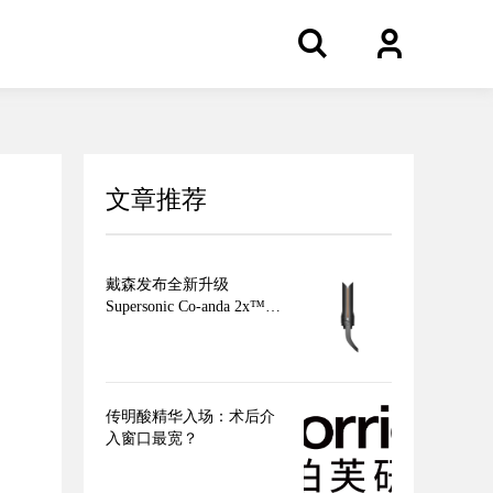
文章推荐
戴森发布全新升级
Supersonic Co-anda 2x™造
型吹风机 吹、卷、直，三
合一，多面造型更出色
传明酸精华入场：术后介
入窗口最宽？