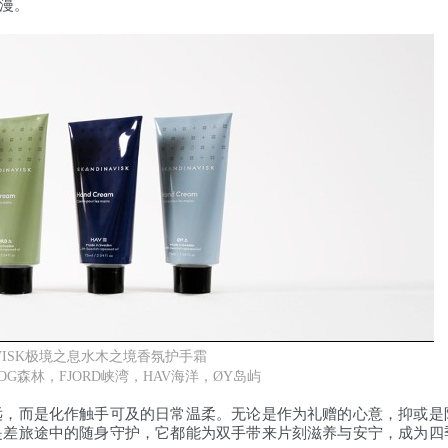
漫。
NAVISK极境之息水木之境香氛护手霜
G森林，FJORD峡湾，HAV海洋，ØY岛屿
远，而是化作触手可及的日常温柔。无论是作为礼赠的心意，抑或是
是差旅途中的随身守护，它都能为双手带来片刻滋养与安宁，成为四