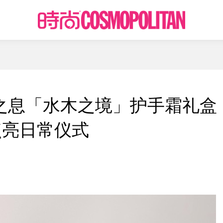
K极境之息「水木之境」护手霜礼盒
点亮日常仪式