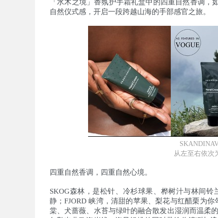
「水木之境」香氛护手霜礼盒中的四重自然香调，
自然仪式感，开启一段跨越山海的手部感官之旅。
SKANDI
从左至右依次为
四重自然香调，四重自然心境。
SKOG森林，是松针、冷杉球果、桦树汁与林间
静；FJORD 峡湾，清甜的苹果、梨花与红醋栗为
棠、犬蔷薇、水苔与绿叶的融合散发出湿润而温柔的