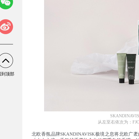
回到顶部
SKANDIN
从左至右依次为：FJO
北欧香氛品牌SKANDINAVISK极境之息将北