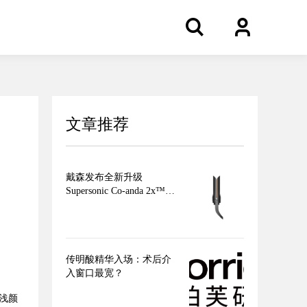
文章推荐
戴森发布全新升级
Supersonic Co-anda 2x™造
型吹风机 吹、卷、直，三
合一，多面造型更出色
传明酸精华入场：术后介
入窗口最宽？
、浅颜