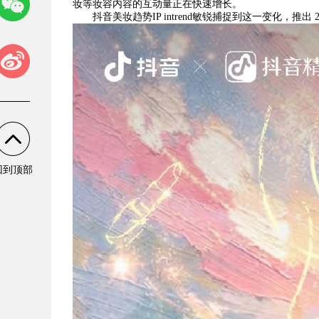
妆等妆容内容的互动量正在快速增长。
抖音美妆趋势IP intrend敏锐捕捉到这一变化，推出
回到顶部