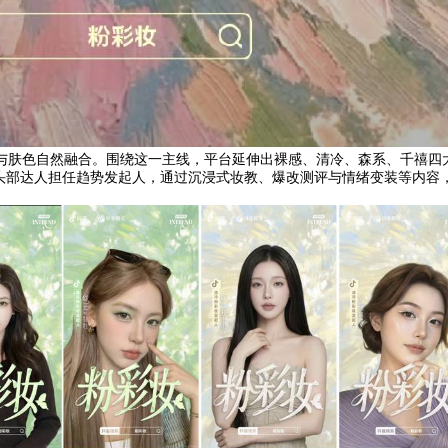
泽，与肤色自然融合。围绕这一主线，平台延伸出裸感、清冷、森系、千禧四
 位头部达人担任趋势发起人，通过沉浸式妆教、爆改测评与情绪变装等内容