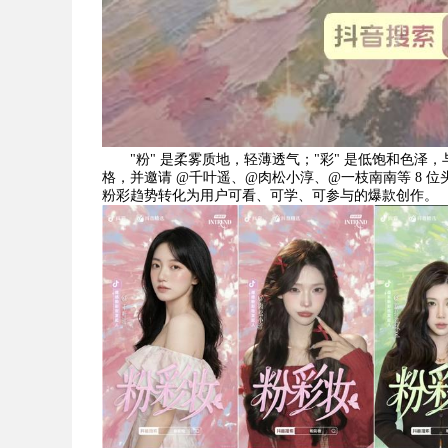
"粉" 是柔雾质地，轻薄透气；"彩" 是低饱和色
格，并邀请 @千叶遥、@肉松小淳、@一枝南南等 8
粉彩趋势转化为用户可看、可学、可参与的爆款创作。