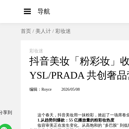
导航
首页
/
美人计
/
彩妆迷
彩妆迷
抖音美妆「粉彩妆」收
YSL/PRADA 共创奢
编辑：Royce
2026/05/08
分享到
这个春天，抖音美妆用一抹粉彩，掀起了一场席卷
1.从趋势到爆款：
55
亿播放量的粉彩妆热度
妆容审美正在发生变化。从高饱和的 "多巴胺" 到