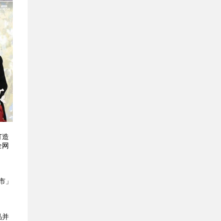
打造
全网
集市」
品并