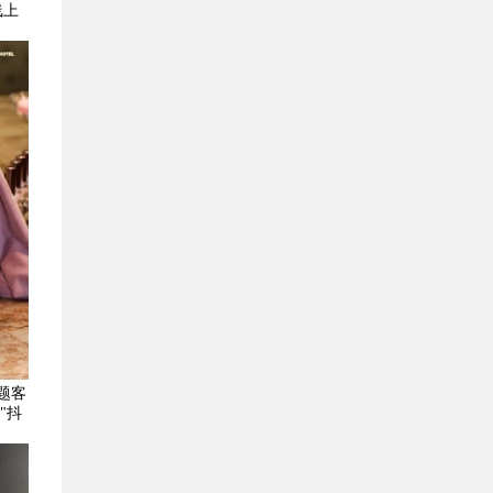
线上
题客
"抖