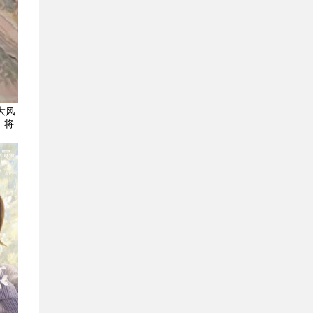
大风
，将