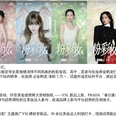
 亿。
陈都灵等女星相继演绎不同风格的粉彩妆容。其中，昆凌与化妆师金鹤龙
个站内榜单，化妆师 @金鹤龙 涨粉 5 万 +，话题外溢至站外平台，掀起
联动。抖音美妆借势两大营销契机 ——YSL 新品上新、PRADA 「春日
品牌与趋势调性的泛美妆达人参与，促成品牌上新与平台趋势的互相放大。
感粉彩" 主题推广YSL裸粉管新品。30 余位美妆达人到场打卡，现场试用新