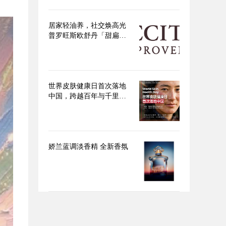
居家轻油养，社交焕高光
普罗旺斯欧舒丹「甜扁桃
身体」系列点亮盛夏美肌
世界皮肤健康日首次落地
中国，跨越百年与千里的
使命必达
娇兰蓝调淡香精 全新香氛