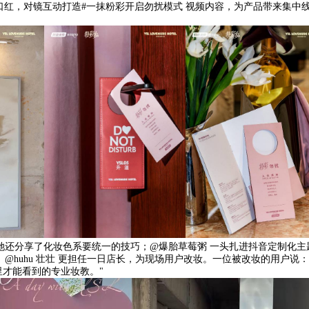
口红，对镜互动打造#一抹粉彩开启勿扰模式 视频内容，为产品带来集中
她还分享了化妆色系要统一的技巧；@爆胎草莓粥 一头扎进抖音定制化主
@huhu 壮壮 更担任一日店长，为现场用户改妆。一位被改妆的用户说：
才能看到的专业妆教。"