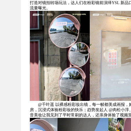
打造对镜拍转场玩法，达人们在粉彩镜前演绎YSL 新品
流量曝光。
@千叶遥 以裸感粉彩妆出镜，每一帧都美成画报，
房，沉浸式体验粉彩妆的快乐；趋势发起人 @肉松小淳、
音美妆让我见到了平时常刷的达人，还亲身体验了视频里