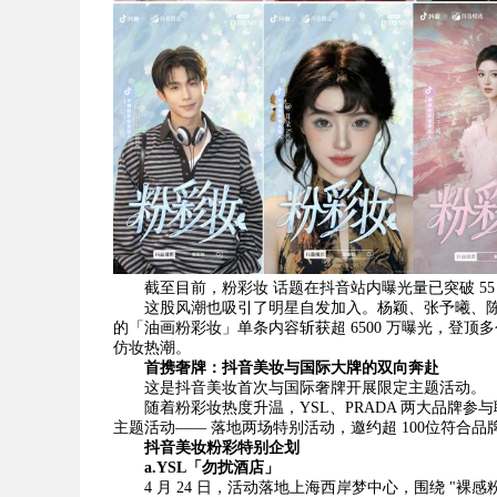
截至目前，粉彩妆 话题在抖音站内曝光量已突破 55
这股风潮也吸引了明星自发加入。杨颖、张予曦、
的「油画粉彩妆」单条内容斩获超 6500 万曝光，登顶多
仿妆热潮。
首携奢牌：抖音美妆与国际大牌的双向奔赴
这是抖音美妆首次与国际奢牌开展限定主题活动。
随着粉彩妆热度升温，YSL、PRADA 两大品牌参与
主题活动—— 落地两场特别活动，邀约超 100位符合
抖音美妆粉彩特别企划
a.YSL
「勿扰酒店」
4 月 24 日，活动落地上海西岸梦中心，围绕 "裸