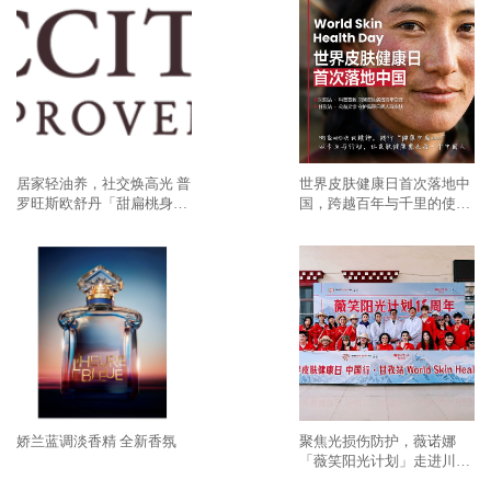
居家轻油养，社交焕高光 普
世界皮肤健康日首次落地中
罗旺斯欧舒丹「甜扁桃身
国，跨越百年与千里的使命
体」系列点亮盛夏美肌
必达
娇兰蓝调淡香精 全新香氛
聚焦光损伤防护，薇诺娜
「薇笑阳光计划」走进川西
高原甘孜藏族自治州