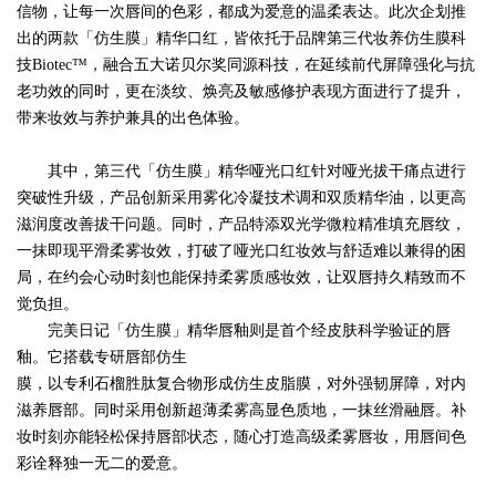
信物
，
让每一次唇间的色彩，都成为爱意的温柔表达。
此次企划推
出的两款「仿生膜」精华口红，皆依托于品牌第三代妆养仿生膜科
技
Biotec™，融合五大诺贝尔奖同源科技，在延续前代屏障强化与抗
老功效的同时，更在淡纹、焕亮及敏感修护表现方面进行了提升，
带来妆效与养护兼具的出色体验。
其中，第三代
「仿生膜」
精华哑光口红针对哑光拔干痛点进行
突破性升级，产品创新采用雾化冷凝技术调和双质精华油，以更高
滋润度改善拔干问题。同时，产品特添双光学微粒精准填充唇纹，
一抹即现平滑柔雾妆效，打破了哑光口红妆效与舒适难以兼得的困
局，在约会心动时刻也能保持柔雾质感妆效，让双唇持久精致而不
觉负担。
完美日记「仿生膜」精华唇釉则是首个经皮肤科学验证的唇
釉。它搭载专研唇部仿生
膜，以专利石榴胜肽复合物形成仿生皮脂膜，对外强韧屏障，对内
滋养唇部。同时采用创新超薄柔雾高显色质地，一抹丝滑融唇。补
妆时刻亦能轻松保持唇部状态，随心打造高级柔雾唇妆，
用唇间色
彩诠释独一无二的爱意
。