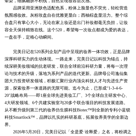
晕染，细腻融肤不积线，自然呈现妆容层次感。
品牌采用亚洲肤色适配色系，粉体上脸显色不荧光，轻松营造
氛围感妆效。灰粉玫盘自在优雅更显白；西柚棕盘显活力。整个综
合盘只有掌心大小，无论在家上妆还是出门补妆都毫无负担，让妆
容全天保持精致在线。这个
520，希望每一次妆点都成为爱的表达，
一盘在手，定格心动瞬间。
完美日记在
520系列
企划
产品中呈现的妆养一体
功效
，正是品牌
深厚科研实力的生动体现。
一路走来，完美日记以科技为锚点，持
续深耕美妆领域的抗老研发，联合全球前沿科研力量，将每一次理
论与技术的升级，落地为系列产品的迭代更新。品牌母公司逸仙集
团大力投资研发领域，积极汇聚行业内顶尖科技人才与先进生产资
源，探索妆养一体道路的无限可能。迄今为止，已形成
“1-3-4-6-
20”战略布局——即1座全球先进美妆工厂、3个全球自主研发中心、
4大研发领域、6个共建实验室与20多个联合项目的科技发展道路。
从不断升级到第三代的妆养仿生膜科技Biotec™到全新的专利小蓝锁
科技Smartlock™，品牌以扎实的科研基底，拓展妆养美学的全新边
界。
2026年5月20日，完美日记以「全是爱·诠释爱」之名，将粉调之