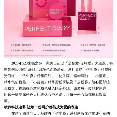
2026年520来临之际，完美日记以「全是爱·诠释爱」为主题，特
别带来520限定系列，以粉色诠释爱意。系列集结「仿生膜」精华哑
光口红、「仿生膜」精华口红、「仿生膜」精华唇釉、「小蓝锁」
精华气垫粉霜、「小蓝锁」精华蜜粉饼以及「云粉雾」随心面部综
合粉盘，将满载心意的粉色融入限定外观。诚邀每一位品牌用户，
用这一抹专属粉色大胆表达心中所爱，让每一份心动都被悉数珍
藏。
妆养科技诠释
让每一份呵护都能成为爱的表达
在这个独特节日，品牌
将「仿生膜」系列唇妆化作传递心意的