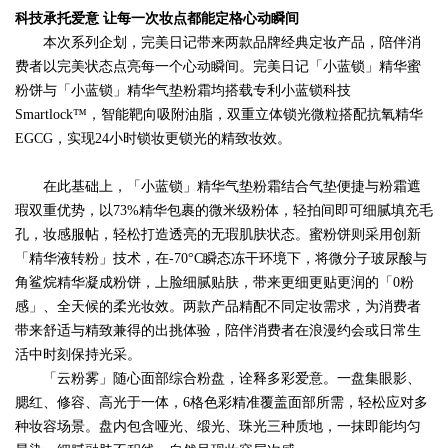
科技承托爱意
让每一次妆点都能定格心动瞬间
本次系列企划，完美日记带来两款品牌经典定妆产品，陪伴消
费者以完美状态点亮每一个心动瞬间。完美日记「小蓝锁」精华蜜
粉饼与「小蓝锁」精华气垫粉霜均搭载专利小蓝锁科技
Smartlock™
，智能靶向吸附油脂，双重立体锁光微粒搭配抗氧精华
EGCG，实现24小时锁妆更锁光的精致妆效。
在此基础上，
「
小蓝锁
」
精华气垫粉霜结合气垫便捷与粉霜遮
瑕双重优势，以
73%精华包裹的微米级粉体，
轻拍间即可细腻填充毛
孔，妆感服帖，轻松打造透亮的无瑕
肌肤状态。蜜粉饼则采用创新
「精华液转粉」技术，在
-70°C瞬态冻干环境下，将微分子玻尿酸与
角鲨烷精华凝成粉饼，上脸细腻贴肤，带来更细更贴更润的「0粉
感」、全天候的柔光妆效。两款产品精配不同定妆需求，
为消费者
带来舒适与精致兼得的
出挑体验
，
陪伴消费者在浪漫
约会或日常生
活中
时刻保持
光采。
「云粉雾」随心面部综合粉盘
，诠释多彩爱意。一盘集眼影、
腮红、修容、高光于一体，
6格色彩精准覆盖面部所需，轻松应对多
种妆容场景。盘内包含哑光、缎光、珠光三种质地，一抹即能均匀