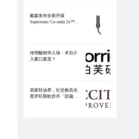
戴森发布全新升级
Supersonic Co-anda 2x™造
型吹风机 吹、卷、直，三
合一，多面造型更出色
传明酸精华入场：术后介
入窗口最宽？
居家轻油养，社交焕高光
普罗旺斯欧舒丹「甜扁桃
身体」系列点亮盛夏美肌