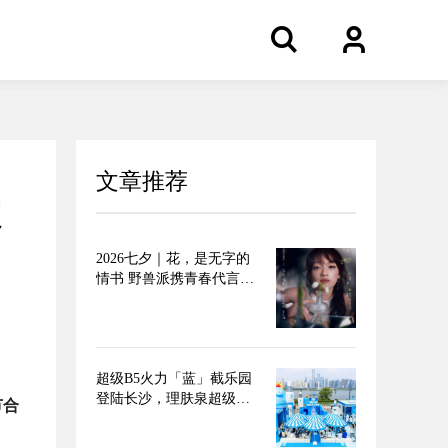
文章推荐
定
2026七夕｜花，是无字的
情书 野兽派携青春代言人
文淇推出七夕限定无字情
书系列
超级B5火力「蓝」截乐园
登陆长沙，理肤泉超级B5
节合
精华 速灭火气，不闹皮气