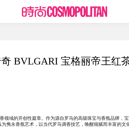
 BVLGARI 宝格丽帝王红
在茶香领域的开创性篇章。作为源自罗马的高级珠宝与香氛品牌，宝
练为隽永香氛艺术，以当代罗马调香技艺，唤醒细腻而丰富的文