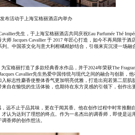
发布活动于上海宝格丽酒店内举办
llier先生，于上海宝格丽酒店共同庆祝Eau Parfumée Thé Impéri
ques Cavallier 于 2017 年匠心打造，如今不再局限于酒
 传奇之茶系列。中国茶文化与意大利柑橘精妙结合，引领来宾沉浸一场融
0年，为宝格丽打造了多款经典香水作品，并于2024年荣获The Fragran
acques Cavallier先生热爱中国传统与现代之间的融合与创新，他
加入标志性麝香使整体香气更加明亮优雅，打造出宛若第二层肌
带来自在愉悦的生活体验，也期待在东方灵感的引领下，创作出
国茶中汲取灵感，远不止于品其味，更在于闻其香。他在创作过程中时常推翻
，才认为达到了理想的终点。作为一名杰出的调香师，即使是运
于调香师的创作想法。