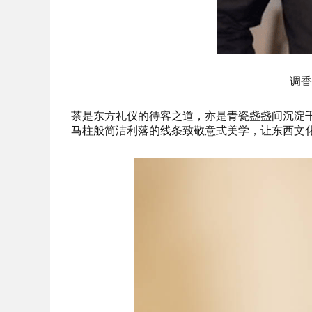
调香大
茶是东方礼仪的待客之道，亦是青瓷盏盏间沉淀
马柱般简洁利落的线条致敬意式美学，让东西文