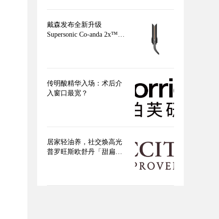
戴森发布全新升级
Supersonic Co-anda 2x™造
型吹风机 吹、卷、直，三
合一，多面造型更出色
传明酸精华入场：术后介
入窗口最宽？
居家轻油养，社交焕高光
普罗旺斯欧舒丹「甜扁桃
身体」系列点亮盛夏美肌