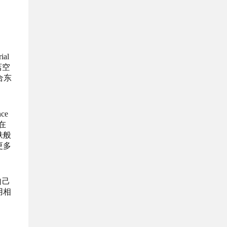
al
店空
合东
ce
在
肤般
更多
自己
用相