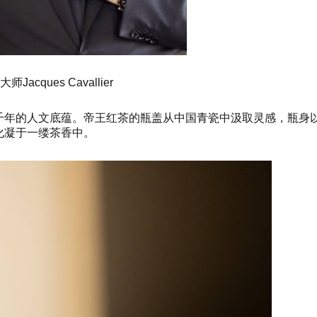
师Jacques Cavallier
千年的人文底蕴。帝王红茶的瓶盖从中国青瓷中汲取灵感，瓶身
化凝于一缕茶香中。