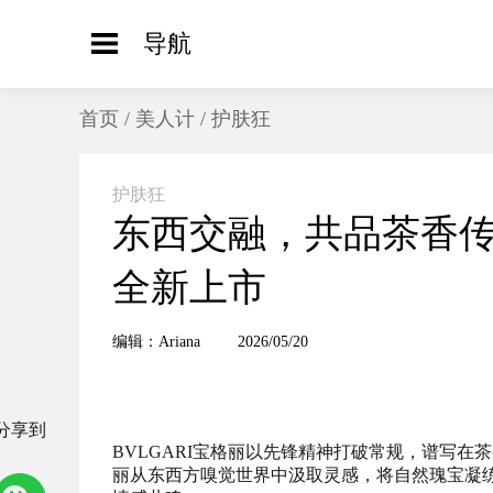
导航
首页
/
美人计
/
护肤狂
护肤狂
东西交融，共品茶香传奇
全新上市
编辑：Ariana
2026/05/20
分享到
BVLGARI宝格丽以先锋精神打破常规，谱写
丽从东西方嗅觉世界中汲取灵感，将自然瑰宝凝