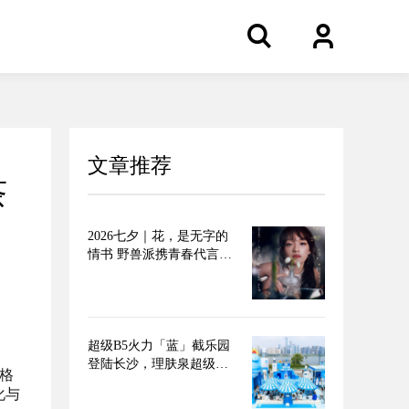
文章推荐
茶
2026七夕｜花，是无字的
情书 野兽派携青春代言人
文淇推出七夕限定无字情
书系列
超级B5火力「蓝」截乐园
登陆长沙，理肤泉超级B5
格
精华 速灭火气，不闹皮气
化与