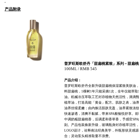
产品附录
普罗旺斯欧舒丹「甜扁桃紧致」系列－甜扁桃
100ML / RMB
545
产品介绍：
普罗旺斯欧舒丹全新升级甜扁桃保湿紧致美肤油
料
甜扁桃
，
1
棵树
1
年只能采摘
1
次，全年仅能萃取
油。机械冷压萃取工艺封存植物天然活性，滴滴
植萃油，打造高能「黄金」配方。肌肤之表，油
油养丝缎柔嫩；由内焕活肌肤充盈，油养紧致淡
快速渗透，清爽不黏腻，带来
SPA
般愉悦舒享。前
中调奶糯甜扁桃香，后调柔和香草香，予感官
SPA
刻。产品包装焕新升级，玻璃瓶身封存植萃活性
LOGO
设计，诠释南法经典美学，外瓶形状灵感源
合；灵动泵头精准取量不浪费。