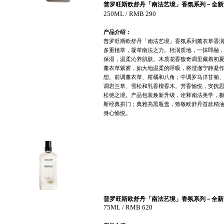
普罗旺斯欧舒丹「南法艺境」香氛系列－全新
250ML / RMB 290
产品介绍：
普罗旺斯欧舒丹「南法艺境」香氛系列薰衣草香
多重植萃，凝萃南法之力。轻润质地，一抹即融
保湿，温柔沁养肌肤。木质花香馥奇调里藏着初
薰衣草紫雾，如大地温柔的呼吸，将澄澈宁静凝
想。前调薰衣草、柑橘和八角；中调罗马洋甘菊
调岩兰草、雪松和乳香檀香木。芳香愉悦，安抚
松弛之境。产品包装焕新升级，诠释南法美学，
斯经典拱门；典雅亮黑瓶盖，致敬欧舒丹首款精
身心愉悦。
普罗旺斯欧舒丹「南法艺境」香氛系列－全新
75
ML / RMB
620