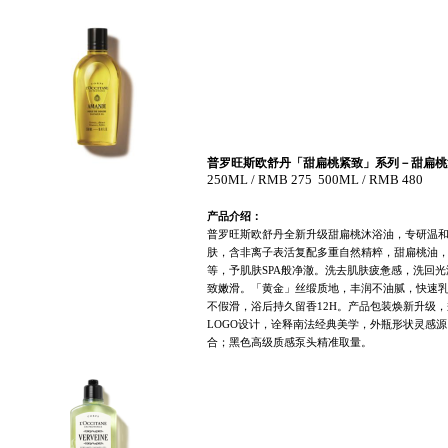
普罗旺斯欧舒丹「甜扁桃紧致」系列－甜扁桃
250ML / RMB 275 500ML / RMB 480
产品介绍：
普罗旺斯欧舒丹全新升级甜扁桃沐浴油，专研温
肤，含非离子表活复配多重自然精粹，甜扁桃油
等，予肌肤
SPA
般净澈。洗去肌肤疲惫感，洗回光
致嫩滑。「黄金」丝缎质地，丰润不油腻，快速
不假滑，浴后持久留香
12H
。产品包装焕新升级，
LOGO
设计，诠释南法经典美学，外瓶形状灵感源
合；黑色高级质感泵头精准取量。