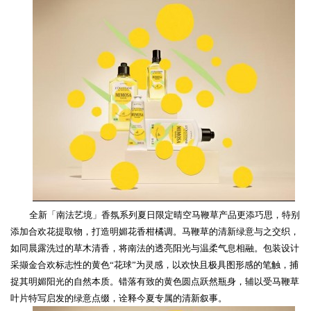
全新「南法艺境」香氛系列
夏日限定晴空马鞭草
产品更添巧思，特别
添加合欢花提取物，打造明媚花香柑橘调。马鞭草的清新绿意与之交织，
如同晨露洗过的草木清香，将南法的透亮阳光与温柔气息相融。包装设计
采撷金合欢标志性的黄色
“
花球
”
为灵感，以欢快且极具图形感的笔触，捕
捉其明媚阳光的自然本质。错落有致的黄色圆点跃然瓶身，辅以受马鞭草
叶片特写启发的绿意点缀，诠释今夏专属的清新叙事。