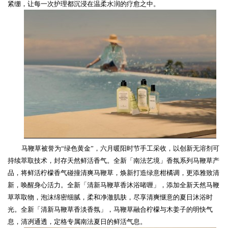
紧绷，
让每一次护理都沉浸在温柔水润的疗愈之中。
马鞭草被誉为
“
绿色黄金
”
，六月暖阳时节手工采收，以创新无溶剂可
持续萃取技术，封存天然鲜活香气。全新
「南法艺境」香氛系列马鞭草产
品，将鲜活
柠檬
香气碰撞清爽
马鞭草，焕新打造绿意柑橘调，更添雅致清
新，唤醒身心活力。
全新「清新马鞭草香沐浴啫喱」，
添加全新天然马鞭
草萃取物，泡沫绵密细腻，柔和净澈肌肤，尽享清爽惬意的夏日沐浴时
光。
全新「清新马鞭草香淡香氛」，马鞭草融合柠檬与木姜子的明快气
息，清冽通透，定格专属南法夏日的鲜活气息。