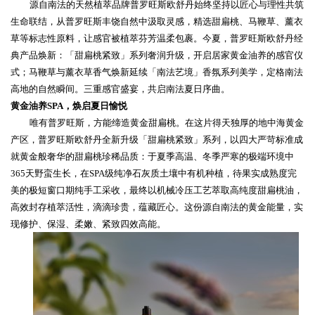
源自南法的天然植萃品牌普罗旺斯欧舒丹始终坚持以匠心与理性共筑
生命联结，从普罗旺斯丰饶自然中汲取灵感，
精
选甜扁桃、马鞭草、薰衣
草等标志性原料，
让感官
被植萃芬芳温柔包裹
。
今夏，普罗旺斯欧舒丹经
典
产品
焕新：「甜扁桃紧致」系列奢润升级，开启居家黄金油养的感官仪
式；马鞭草与薰衣草
香气
焕新延续「南法艺境」
香氛系列
美学，定格南法
高地的自然瞬间。三重感官盛宴，共启南法夏日序曲
。
黄金油养
SPA
，焕启夏日愉悦
唯有普罗旺斯，方能缔造黄金甜扁桃
。
在这片得天独厚的地中海黄金
产区，普罗旺斯欧舒丹全新升级「甜扁桃紧致」系列，
以四大严苛标准成
就
黄金般奢华的甜扁桃
珍稀品质：
于夏季高温、冬季严寒的极端环境中
365
天野蛮生长，在
SPA
级纯净石灰质土壤中有机种植，
待
果实成熟度完
美的极短窗口期纯手工采收，最终以机械冷压工艺
萃取
高纯度甜扁桃油，
高效封存植萃活性，滴滴珍贵
，蕴藏匠心
。这份源自南法的黄金能量，实
现修护、保湿、柔嫩、紧致四效高能。