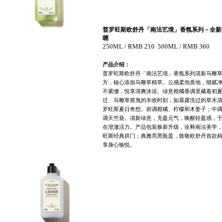
普罗旺斯欧舒丹「南法艺境」香氛系列－全新
喱
250
ML / RMB
210
500
ML / RMB
360
产品介绍：
普罗旺斯欧舒丹「南法艺境」香氛系列清新马鞭
方，核心添加马鞭草精萃。云感柔泡质地，细腻
不紧绷，悦享清爽沐浴。绿意柑橘香调里藏着初
过、马鞭草摇曳的丰收时刻，如晨露洗过的草木
罗旺斯夏日奇想。前调柑橘、柠檬和木姜子；中
调天竺葵。清新绿意，充盈元气，唤醒轻盈感，
在澄澈活力。产品包装焕新升级，诠释南法美学
旺斯经典拱门；典雅亮黑瓶盖，致敬欧舒丹首款
享身心愉悦。