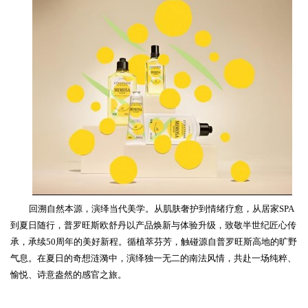
回溯自然本源，演绎当代美学。从肌肤奢护到情绪疗愈，从居家
SPA
到夏日随行，普罗旺斯欧舒丹以产品焕新与体验升级，致敬半世纪匠心传
承，
承续
50
周年的美好新程。循植萃芬芳，
触碰源自普罗旺斯高地的旷野
气息
。在夏日的奇想涟漪中，演绎独一无二的南法风情，共赴一场纯粹、
愉悦、诗意盎然的感官之旅。