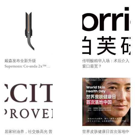
推出七夕限定无字情书系列
速灭火气，不闹皮气
戴森发布全新升级
传明酸精华入场：术后介入
Supersonic Co-anda 2x™造
窗口最宽？
型吹风机 吹、卷、直，三合
一，多面造型更出色
居家轻油养，社交焕高光 普
世界皮肤健康日首次落地中