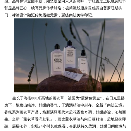
感。
品牌标识
全面革新，如坚定望向未来的明眸，于瓶盖之上以触觉细节
彰显品牌匠心，续写品牌传承脉络；极简流线瓶身灵感源自普罗旺斯拱
门，标签设计融汇传统盾徽元素，凝练南法美学印记
。
生长于海拔
800
米高地的薰衣草，被誉为
“
蓝紫色黄金
”
，在日光里摇
曳下，散发出纯净、舒缓的香气，于滴滴精油中封存。
全新「南法艺境」
香氛系列薰衣草产品，焕新演绎现代木质花香馥奇调，舒缓静谧，沁然而
生。
全新「薰衣草
香润肤
乳」，蕴含薰衣草油与向日葵籽油，质地轻抹即
融、层层沁养，
实现
24
小时长效保湿，令肌肤持久柔润，舒缓日间疲惫与