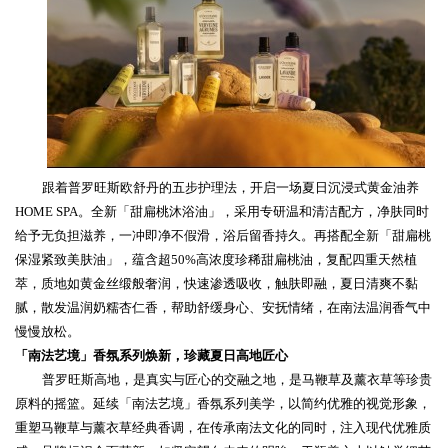
跟着普罗旺斯欧舒丹的五步护理
法，
开启一场夏日沉浸式黄金油养
HOME SPA
。
全新「甜扁桃沐浴油」，
采用
专研温和清洁配方，净肤同时
给予无负担滋养，一冲即净不假滑，浴后留香持久。再搭配全新「甜扁桃
保湿紧致美肤油」，蕴含超
50%
高浓度珍稀甜扁桃油，
复配
四重天然植
萃，质地如黄金丝缎般奢润，快速渗透吸收，触肤即融，夏日清爽不黏
腻，
散发温润奶糯杏仁香，帮助舒缓身心、安抚情绪，在南法温润香气中
慢慢
放松
。
「
南法艺境
」香氛系列
焕新，
珍藏夏日高地匠心
普罗旺斯高地，是真实与匠心的交融之地，是
马鞭草及薰衣草等
珍贵
原料的摇篮。
延续「南法艺境」香氛系列美学，以简约优雅的视觉形象，
重塑马鞭草与薰衣草经典香调，在传承南法文化的同时，注入现代优雅质