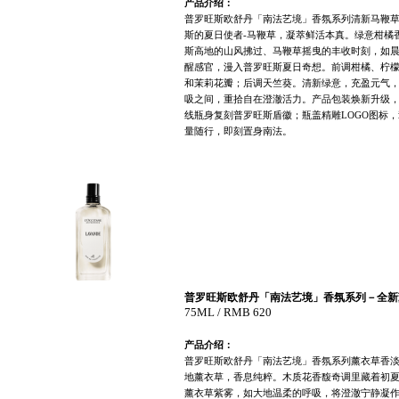
产品介绍：
普罗旺斯欧舒丹「南法艺境」香氛系列清新马鞭
斯的夏日使者
-
马鞭草，凝萃鲜活本真。绿意柑橘
斯高地的山风拂过、马鞭草摇曳的丰收时刻，如
醒感官，漫入普罗旺斯夏日奇想。前调柑橘、柠
和茉莉花瓣；后调天竺葵。清新绿意，充盈元气
吸之间，重拾自在澄澈活力。产品包装焕新升级
线瓶身复刻普罗旺斯盾徽；瓶盖精雕
LOGO
图标，
量随行，即刻置身南法。
普罗旺斯欧舒丹「南法艺境」香氛系列－全新
75
ML / RMB
620
产品介绍：
普罗旺斯欧舒丹「南法艺境」香氛系列薰衣草香
地薰衣草，香息纯粹。木质花香馥奇调里藏着初
薰衣草紫雾，如大地温柔的呼吸，将澄澈宁静凝