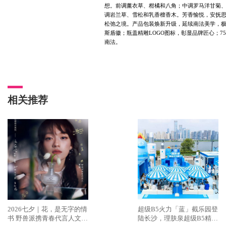
想。前调薰衣草、柑橘和八角；中调罗马洋甘菊
调岩兰草、雪松和乳香檀香木。芳香愉悦，安抚
松弛之境。产品包装焕新升级，延续南法美学，
斯盾徽；瓶盖精雕
LOGO
图标，彰显品牌匠心；
75
南法。
相关推荐
2026七夕｜花，是无字的情
超级B5火力「蓝」截乐园登
书 野兽派携青春代言人文淇
陆长沙，理肤泉超级B5精华