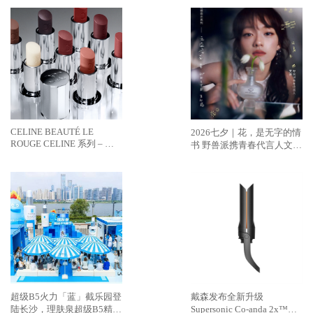
CELINE BEAUTÉ LE
2026七夕｜花，是无字的情
ROUGE CELINE 系列 – 哑
书 野兽派携青春代言人文淇
光润唇膏
推出七夕限定无字情书系列
超级B5火力「蓝」截乐园登
戴森发布全新升级
陆长沙，理肤泉超级B5精华
Supersonic Co-anda 2x™造