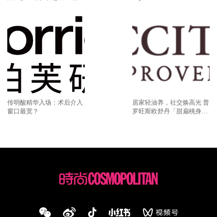
速灭火气，不闹皮气
型吹风机 吹、卷、直，三合
一，多面造型更出色
传明酸精华入场：术后介入
居家轻油养，社交焕高光 普
窗口最宽？
罗旺斯欧舒丹「甜扁桃身
体」系列点亮盛夏美肌