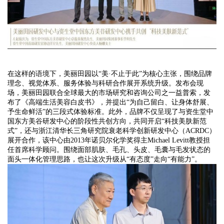
在这样的语境下，美丽田园以
“美·不止于此”为核心主张，围绕品牌
理念、视觉体系、服务体验与科研合作展开系统升级。发布会现
场，美丽田园联合全球最大的市场研究和咨询公司之一益普索，发
布了《高端生活美容白皮书》，并提出“为自己留白、让身体舒展、
予生命鲜活”的三段式体验标准。
此外，
品牌不仅呈现了与资生堂中
国东方美谷研发中心的阶段性共创方向，共同开启
“科技美肤新范
式”，还与浙江清华长三角研究院衰老科学创新研发中心（ACRDC）
展开合作，该中心由2013年诺贝尔化学奖得主Michael Levitt教授担
任首席科学顾问。围绕面部肌肤、毛孔、头皮、毛囊与毛发状态的
面头一体化管理思路，也让这次升级从“有态度”走向“有能力”。