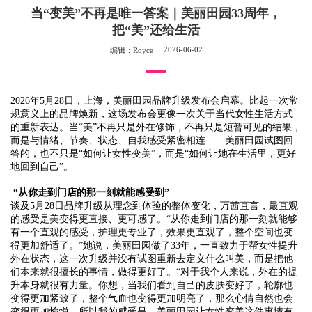
当“变美”不再是唯一答案｜美丽田园33周年，
把“美”还给生活
2026-06-02
编辑：Royce
2026年5月28日，上海
，
美丽田园品牌升级发布会启幕。比起一次常
规意义上的品牌焕新，这场发布会更像一次关于当代女性生活方式
的重新表达。当“美”不再只是外在修饰，不再只是短暂可见的结果，
而是与情绪、节奏、状态、自我感受紧密相连——美丽田园试图回
答的，也不只是“如何让女性变美”，而是“如何让她在生活里，更好
地回到自己”。
“从你走到门店的那一刻就能感受到”
谈及
5月28日品牌升级从理念到体验的整体变化，万茜直言，最直观
的感受是美变得更直接、更可感了。“从你走到门店的那一刻就能够
有一个直观的感受，护理更专业了，效果更直观了，整个空间也变
得更加舒适了。”她说，美丽田园做了33年，一直致力于帮女性提升
外在状态，这一次升级并没有试图重新去定义什么叫美，而是把他
们本来就很擅长的事情，做得更好了。“对于我个人来说，外在的提
升本身就很有力量。你想，当我们看到自己的皮肤变好了，轮廓也
变得更加紧致了，整个气血也变得更加明亮了，那么心情自然也会
变得更加愉悦。所以我的感受是，美丽田园让女性变美这件事情有