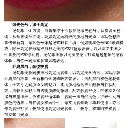
缎光色号，源于高定
纪梵希「G 方管」唇膏集结十五款质感缎光色号，从裸调至粉
调，从莓果调至红调，宛如高定面料般的质地与光泽，续写色彩故
事传奇新篇。每款色号缘起纪式时装工坊。例如明星色号N05暖调裸
杏，呼应高定廓形精准剪裁之美的P227盛放蔷薇，以及深受中国女
性喜爱的P20悸动粉。纪梵希美妆以同源灵感，打造超越想象的感官
体验，与你一同探索多重风格表达。
经典黑白，奢悦护唇
纪梵希美妆同步推出高定润唇膏，以高定美学语言，续写品牌
经典黑白故事。全新雅白金属磁吸方管设计，搭配黑白双色老花膏
体
，于方寸之间演绎反转魅力。柔润质地蕴含神经酰胺
与胜肽
配
方，搭载亚麻籽油与透明质酸钠微球。配方触唇舒悦，带来持久保
湿与丰盈滋养，予双唇舒适体验。唇间一抹自然润色，冲破性别与
肤色的边界，自在切换双面个性。每支润唇膏既可单独使用，亦可
作为唇部打底；叠加使用高定缎光唇膏，「叠穿」双重呵护双唇，
加持耀目光泽。