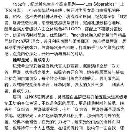
1952年，纪梵希先生首个高定系列——“Les Séparables”（上
下装分离），打破传统结构束缚，拉开时尚界女装自由搭配的序
幕。如今，这种先锋精神从匠心工坊流淌至唇间，纪梵希全新「G方
管」唇膏致敬经典，沿袭建筑感线条设计，宛如礼服般精心雕琢。
酷黑金属方管缀以六面立体银色4G LOGO，搭配上下磁吸分盖设
计，仿若精巧时尚配饰，优雅随行。Pinch膏体融入纪梵希时尚精品
同款Pinch系列理念，兼具利落切面与柔美廓形，精准描摹唇形，尽
释刚柔并济的张力。唇膏每次开合回响，打造触手可及的聚光仪式
感，点亮内心深处，开始一场与自我的对话。
她即是光，自成引力
纪梵希全球彩妆及香氛代言人赵丽颖，瞩目演绎全新「G 方
管」唇膏，执掌缎光引力。磁吸管身开合间，她在酷黑西装与摇曳
红裙之间自如切换，每个转身都吸引着光为她驻足。唇间缎光流
转，以纯粹视觉美学语言，诠释闪耀、强大的女性气质——利落从
容、自成引力。
唇间一抹N05暖调裸杏，灵感源自品牌巴黎乔治五世大道高级定
制工坊的杏仁色调，不仅是色彩的呈现，更是经典时尚的传承。继
去年「G 细管」唇膏绒雾登场，今年「G 方管」唇膏焕新呈现缎光
质地。这抹缎光，正如赵丽颖在岁月积淀中，那份由内而外的充
盈。经典不会褪色，在光的引力场中，这束光经由她的诠释而闪
耀，也等待每一个人去感受。在缎光流转间，悦纳每一面自我，绽