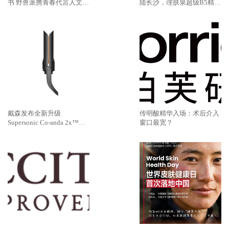
书 野兽派携青春代言人文淇
陆长沙，理肤泉超级B5精华
推出七夕限定无字情书系列
速灭火气，不闹皮气
戴森发布全新升级
传明酸精华入场：术后介入
Supersonic Co-anda 2x™造
窗口最宽？
型吹风机 吹、卷、直，三合
一，多面造型更出色