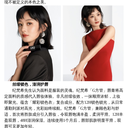
现不被定义的本色之美。
丝缎锁色，澎润护唇
纪梵希先生认为面料是服装的灵魂。纪梵希「G方管」唇膏将高
定面料的质感代入唇妆体验。非凡丝缎妆效，一抹顺滑浓郁，上妆
即聚光。蕴含「耀彩锁色衣」复合成分。配方12H锁色锁光，从日常
通勤到派对高光，光彩始终续航。纪梵希「G方管」兼顾色彩与舒
适，首次将胜肽成分引入唇妆，令双唇饱满丰盈，柔润平滑。12H丰
盈双唇，48H澎润保湿。连续使用1个月后，唇部肌肤明显平滑，双
唇可见更加年轻。