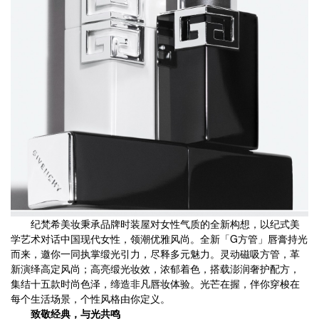
纪梵希美妆秉承品牌时装屋对女性气质的全新构想，以纪式美
学艺术对话中国现代女性，领潮优雅风尚。全新「G方管」唇膏持光
而来，邀你一同执掌缎光引力，尽释多元魅力。灵动磁吸方管，革
新演绎高定风尚；高亮缎光妆效，浓郁着色，搭载澎润奢护配方，
集结十五款时尚色泽，缔造非凡唇妆体验。光芒在握，伴你穿梭在
每个生活场景，个性风格由你定义。
致敬经典，与光共鸣