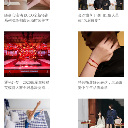
随身心流动 ECCO全新轻训
金沙旅享于澳门巴黎人呈
系列演绎都市运动时装美学
献“名厨臻宴”
逐光赴梦｜2026冠军超模精
持续拓展好运表达，老庙蓄
英模特大赛全球总决赛圆满
势下半年品牌新章
落幕