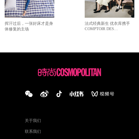
挥汗过后，一张好床才是身
法式经典新生 优衣库携手
COMPTOIR DES
体修复的主场
COTONNIERS推出2026秋
冬合作系列
关于我们
联系我们