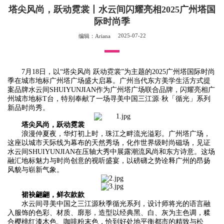
塔尖风尚，跃动霓裳丨水云间闪耀亮相2025广州塔国
际时尚季
2025-07-22
编辑：Ariana
7月18日，以“塔尖风尚 跃动霓裳”为主题的2025广州塔国际时尚
季在城市地标广州塔广场盛大启幕。广州当代东方美学生活方式提
案品牌水云间SHUIYUNJIAN作为广州塔广场联合品牌，闪耀亮相广
州城市地标T台，特别奉献了一场寻美中国三江源·秋「循光」系列
新品时尚秀。
塔尖风尚，跃动霓裳
浪漫仲夏夜，华灯初上时，珠江之畔流光溢彩。广州塔广场，
这座以城市天际线为幕布的天然秀场，化作世界级时尚磁场，见证
水云间SHUIYUNJIAN在压轴大秀中展露潮流风尚和东方诗意。这场
融汇地标魅力与时尚创意的视听盛宴，以磅礴之势诠释广州的昂扬
风貌与崭新气象。
裙袂翩翩，鲜衣款款
水云间寻美中国之三江源秋季循光系列，设计师将光的语言融
入服饰的色彩、材质、廓形，造型以经典黑、白、灰为主色调，糅
合樱桃红漆木色、咖啡粉末色，恰到好处地平衡都市的精致与松