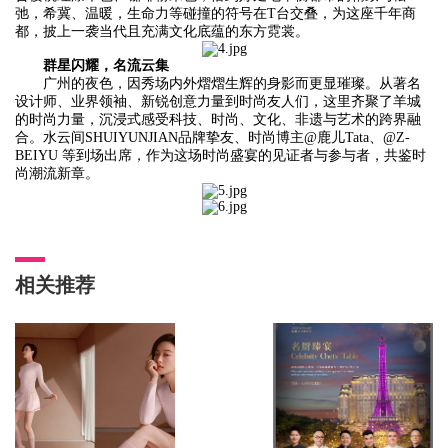
弛，希冀、温暖，生命力等碰撞的符号在T台交叠，为这座千年商
都，披上一袭当代且充满文化底蕴的东方霓裳。
群星闪耀，名流云集
广州的夜色，因秀场内外熠熠生辉的身影而更显璀璨。从著名
设计师、业界领袖、新锐创意力量到时尚友人们，这里齐聚了羊城
的时尚力量，沉浸式感受科技、时尚、文化、非遗与艺术的跨界融
合。水云间SHUIYUNJIAN品牌挚友、时尚博主@鹿儿Tata、@Z-
BEIYU 等到场出席，作为这场时尚盛宴的见证者与参与者，共鉴时
尚潮流新章。
相关推荐