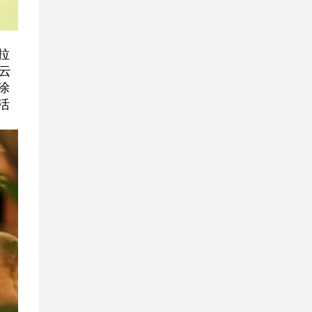
拉
云
涂
活