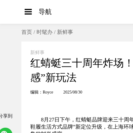
导航
首页
/
时髦办
/
新鲜事
新鲜事
红蜻蜓三十周年炸场！An
感”新玩法
编辑：Royce
2025/08/30
分享到
8月27日下午，红蜻蜓品牌迎来三十周
鞋履生活方式品牌”新定位升级，在上海环