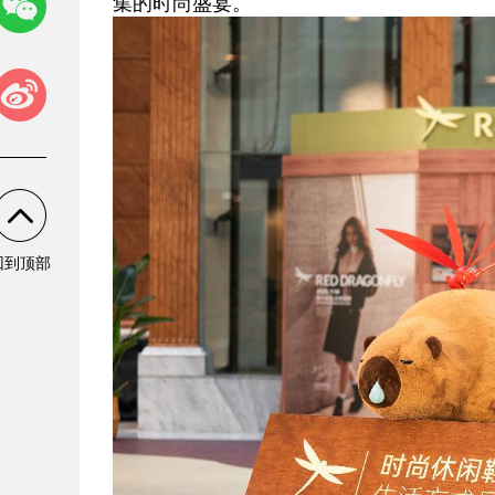
集的时尚盛宴。
回到顶部