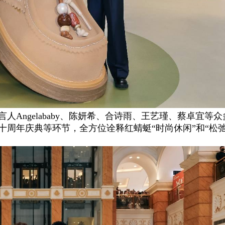
Angelababy、陈妍希、合诗雨、王艺瑾、蔡卓宜等众
十周年庆典等环节，全方位诠释红蜻蜓“时尚休闲”和“松