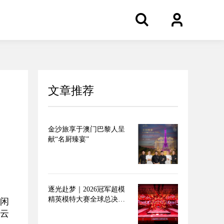
文章推荐
金沙旅享于澳门巴黎人呈
献“名厨臻宴”
逐光赴梦｜2026冠军超模
精英模特大赛全球总决赛
休闲
圆满落幕
体云