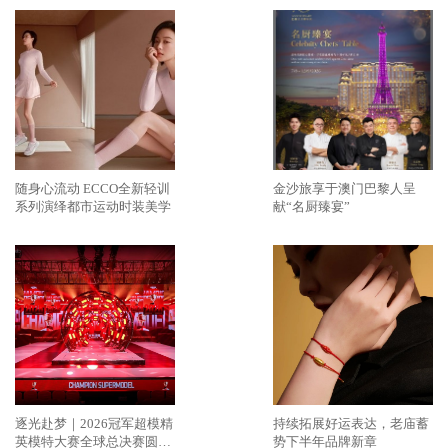
随身心流动 ECCO全新轻训
金沙旅享于澳门巴黎人呈
系列演绎都市运动时装美学
献“名厨臻宴”
逐光赴梦｜2026冠军超模精
持续拓展好运表达，老庙蓄
英模特大赛全球总决赛圆满
势下半年品牌新章