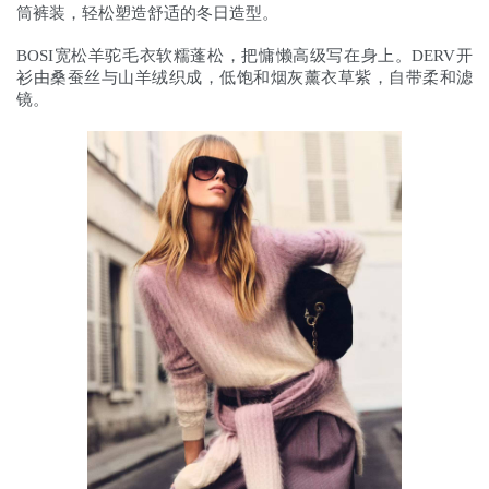
筒裤装，轻松塑造舒适的冬日造型。
BOSI宽松羊驼毛衣软糯蓬松，把慵懒高级写在身上。DERV开
衫由桑蚕丝与山羊绒织成，低饱和烟灰薰衣草紫，自带柔和滤
镜。