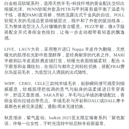
白金粗花软呢系列，选用天然羊毛+科技纤维的黄金配比交织出
细腻光泽。PENN软呢外套及PETR马甲利落剪裁平衡了温柔与
干练，搭配PAMO直筒裤，悄然流露法式千金风的自信。POLL
软呢大衣的毛须边更添细腻层次，既中和了外套的挺括线条，
又为整体造型注入几分慵懒的复古暖意。PEZZ半裙，微A字版
搭配全开式香槟金色纽扣，让每一步走动都带着轻盈的飘逸
感。
LIVE、LAUV大衣，采用整片进口 Nappa 羊皮作为翻领，天然
哑光的肌理在光影中愈显醇厚，是经典耐穿的代表之作。MARI
半裙则以羊皮底胚麂皮绒打造，轻哑光表面细腻柔软，配合 A
字廓形和金属纽扣，在假日与都市之间轻松切换，搭配FRAI费
尔岛提花毛衣，为造型注入洒脱的法式随性。
WIPP、CERO、CELE三款纯羊绒毛衣，贴肤瞬间便可感受到细
腻暖意，软糯肌理把低调的贵气与贴身的温柔揉进日常穿着
中，舒适又显质感。SAKA开衫，羊毛与山羊绒的奢级配比，香
槟金双向拉链自带亮点。羊绒毛衣与开衫和DALC或DALL摩卡
慕斯色长裤完美适配，通勤/周末无缝切换。
秋意渐浓，紫气盈动。ba&sh 2025亚太限定臻奢系列「紫色絮
语」伴每一位女性，于时光流转中轻启秋冬崭新篇章。