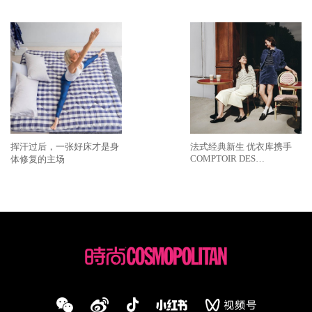
落幕
挥汗过后，一张好床才是身
法式经典新生 优衣库携手
COMPTOIR DES
体修复的主场
COTONNIERS推出2026秋
冬合作系列