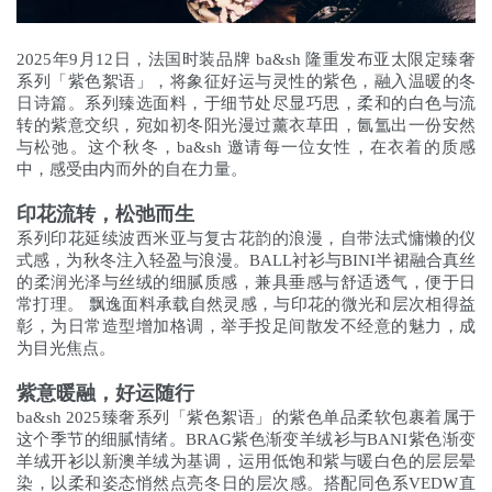
2025年9月12日，法国时装品牌 ba&sh 隆重发布亚太限定臻奢
系列「紫色絮语」，将象征好运与灵性的紫色，融入温暖的冬
日诗篇。系列臻选面料，于细节处尽显巧思，柔和的白色与流
转的紫意交织，宛如初冬阳光漫过薰衣草田，氤氲出一份安然
与松弛。这个秋冬，ba&sh 邀请每一位女性，在衣着的质感
中，感受由内而外的自在力量。
印花流转，松弛而生
系列印花延续波西米亚与复古花韵的浪漫，自带法式慵懒的仪
式感，为秋冬注入轻盈与浪漫。BALL衬衫与BINI半裙融合真丝
的柔润光泽与丝绒的细腻质感，兼具垂感与舒适透气，便于日
常打理。 飘逸面料承载自然灵感，与印花的微光和层次相得益
彰，为日常造型增加格调，举手投足间散发不经意的魅力，成
为目光焦点。
紫意暖融，好运随行
ba&sh 2025臻奢系列「紫色絮语」的紫色单品柔软包裹着属于
这个季节的细腻情绪。BRAG紫色渐变羊绒衫与BANI紫色渐变
羊绒开衫以新澳羊绒为基调，运用低饱和紫与暖白色的层层晕
染，以柔和姿态悄然点亮冬日的层次感。搭配同色系VEDW直