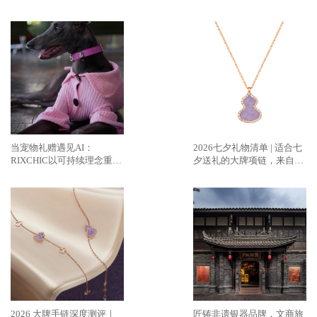
当宠物礼赠遇见AI：
2026七夕礼物清单 | 适合七
RIXCHIC以可持续理念重塑
夕送礼的大牌项链，来自
人宠社交方式
Qeelin麒麟的紫翡新作
2026 大牌手链深度测评｜
匠铸非遗银器品牌，文商旅