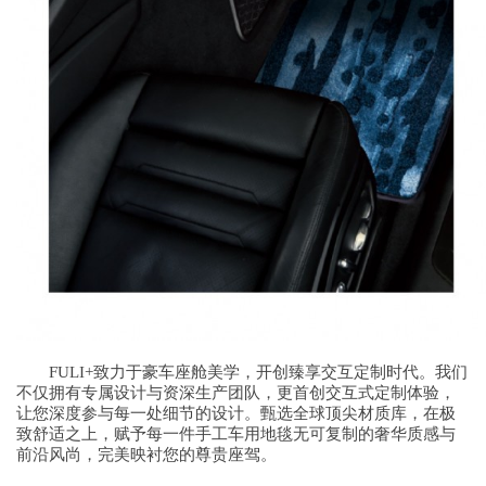
FULI+致力于豪车座舱美学，开创臻享交互定制时代。我们
不仅拥有专属设计与资深生产团队，更首创交互式定制体验，
让您深度参与每一处细节的设计。甄选全球顶尖材质库，在极
致舒适之上，赋予每一件手工车用地毯无可复制的奢华质感与
前沿风尚，完美映衬您的尊贵座驾。