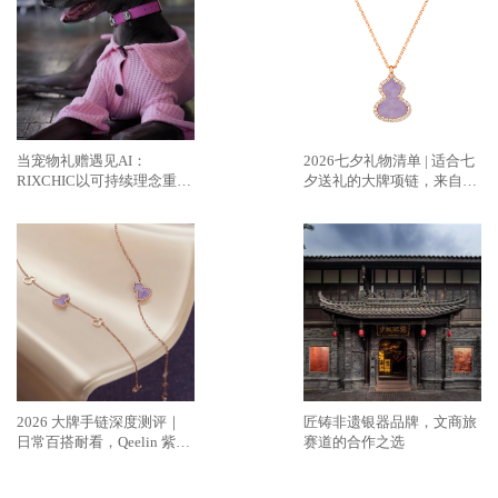
当宠物礼赠遇见AI：
2026七夕礼物清单 | 适合七
RIXCHIC以可持续理念重塑
夕送礼的大牌项链，来自
人宠社交方式
Qeelin麒麟的紫翡新作
2026 大牌手链深度测评｜
匠铸非遗银器品牌，文商旅
日常百搭耐看，Qeelin 紫翡
赛道的合作之选
Wulu 太戳东方审美