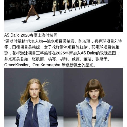
AS Dalio 2026春夏上海时装周
“运动时髦精”代表人物—跳水项目吴敏霞、陈若琳，兵乒球项目刘诗
雯，田径项目吴艳妮，女子花样滑冰项目陈虹伊，羽毛球项目黄雅
琼，花样游泳项目王芊懿等在2025年新加入AS Dalio的玫瑰星图，
并点亮吴君如、张凯丽、杨幂、胡静、戚薇、董洁、张馨予、
GraceKinstler、OrmKornnaphat等崭新疆土的星光。