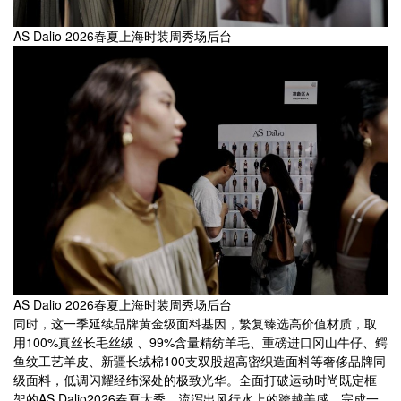
AS Dalio 2026春夏上海时装周秀场后台
AS Dalio 2026春夏上海时装周秀场后台
同时，这一季延续品牌黄金级面料基因，繁复臻选高价值材质，取
用100%真丝长毛丝绒 、99%含量精纺羊毛、重磅进口冈山牛仔、鳄
鱼纹工艺羊皮、新疆长绒棉100支双股超高密织造面料等奢侈品牌同
级面料，低调闪耀经纬深处的极致光华。全面打破运动时尚既定框
架的AS Dalio2026春夏大秀，流泻出风行水上的跨越美感，完成一