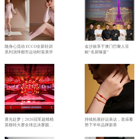
随身心流动 ECCO全新轻训
金沙旅享于澳门巴黎人呈
系列演绎都市运动时装美学
献“名厨臻宴”
逐光赴梦｜2026冠军超模精
持续拓展好运表达，老庙蓄
英模特大赛全球总决赛圆满
势下半年品牌新章
落幕