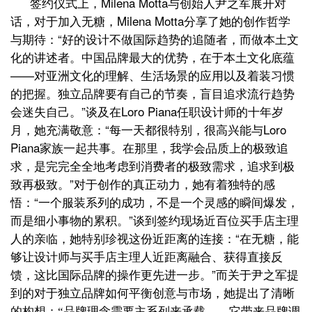
签约仪式上，
Milena Motta
与创始人尹之军展开对
话，
Milena Motta分享了她的创作哲学
对于加入无糖，
与期待：“好的设计不做国际趋势的追随者，而做本土文
化的讲述者。中国品牌最大的优势，在于本土文化底蕴
——对亚洲文化的理解、生活场景的应用以及着装习惯
的把握。独立品牌要有自己的节奏，盲目追求流行趋势
会迷失自己。”谈及在Loro Piana任职设计师的十年岁
月，她充满敬意：“每一天都很特别，很高兴能与Loro
Piana家族一起共事。在那里，我学会品质上的极致追
求，是完完全全地考虑到消费者的极致需求，追求到极
致再极致。”对于创作的真正动力，她有着独特的感
悟：“一个服装系列的成功，不是一个灵感的瞬间爆发，
而是细小事物的累积。”谈到签约现场近百位买手店主理
人的亲临，她特别珍视这份近距离的连接：“在无糖，能
够让设计师与买手店主理人近距离融合、获得直接反
馈，这比国际品牌的操作更先进一步。”
而关于尹之军提
到的
对于独立品牌如何平衡创意与市场，她提出了清晰
的构想：
“品牌理念需要主系列来承载——它带来品牌调