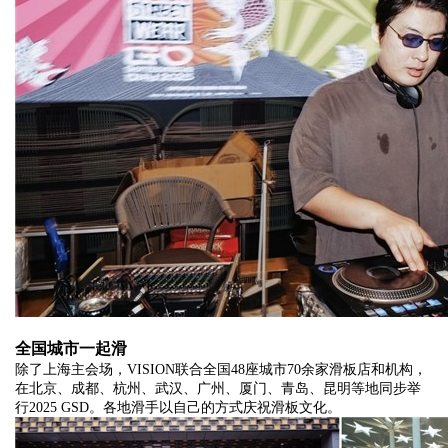
全国
城市
一起滑
除了上海主会场，VISION联合全国48座城市70余家滑板店和机构，
在北京、成都、杭州、武汉、广州、厦门、青岛、昆明等地同步举
行2025 GSD。各地滑手以自己的方式庆祝滑板文化。