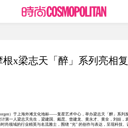
摩根x梁志天「醉」系列亮相
Moorgen）于上海外滩文化地标——复星艺术中心，举办梁志天「醉」系列
设计第一人梁志天先生，梁建国、戴昆、曾建龙、黄永才、黄全，刘姮，
术与时尚领域的行业精英与名流雅士，围绕 “光” 的创作与表达，呈现科技、