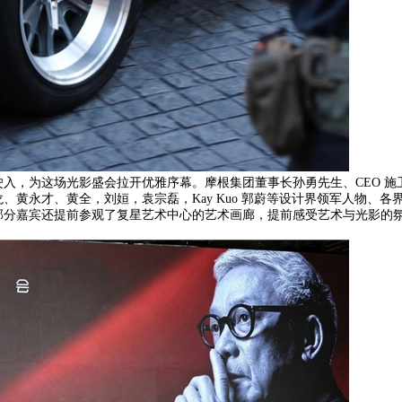
入，为这场光影盛会拉开优雅序幕。摩根集团董事长孙勇先生、CEO 施
黄永才、黄全，刘姮，袁宗磊，Kay Kuo 郭蔚等设计界领军人物、各
部分嘉宾还提前参观了复星艺术中心的艺术画廊，提前感受艺术与光影的