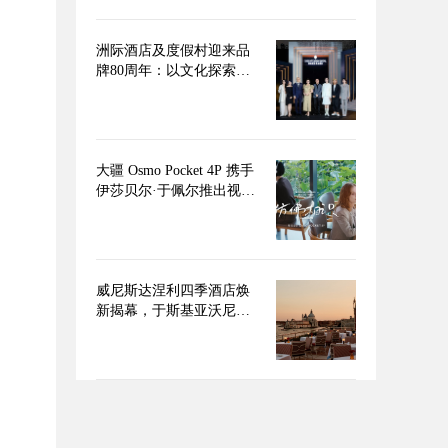
洲际酒店及度假村迎来品
牌80周年：以文化探索重
构奢华旅居新范式
大疆 Osmo Pocket 4P 携手
伊莎贝尔·于佩尔推出视频
短片《仿佛相识》
威尼斯达涅利四季酒店焕
新揭幕，于斯基亚沃尼海
岸再续传奇篇章