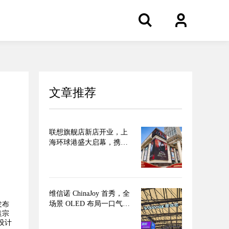
文章推荐
复
联想旗舰店新店开业，上
海环球港盛大启幕，携手
张凌赫新剧掀起年轻力“过
火”热潮
维信诺 ChinaJoy 首秀，全
场景 OLED 布局一口气看
发布
袁宗
完，蓝图乍现
设计