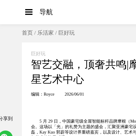
导航
首页
/
乐活家
/
巨好玩
巨好玩
智艺交融，顶奢共鸣|
星艺术中心
编辑：Royce
2026/06/01
分享到
5 月 29 日，中国豪宅级全屋智能标杆品牌摩根（
会。这场以「光」的礼赞为主题的盛会，汇聚亚洲豪宅
磊，Kay Kuo 郭蔚等设计界重磅嘉宾，以及设计、艺