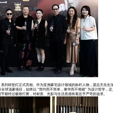
」系列杯垫灯正式亮相。作为亚洲豪宅设计领域的标杆人物，梁志天先生
等全球顶豪项目，始终以 “简约而不简单，奢华而不堆砌” 为设计哲学，定
细节都经过极致打磨，对材质、光影与生活质感有着近乎严苛的追求。