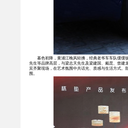
暮色初降，黄浦江晚风轻拂，经典老爷车车队缓缓驶
先生等品牌高层，与梁志天先生及梁建国、戴昆、曾建龙、
宾齐聚现场，在艺术氛围中共话光、质感与生活方式。
围。