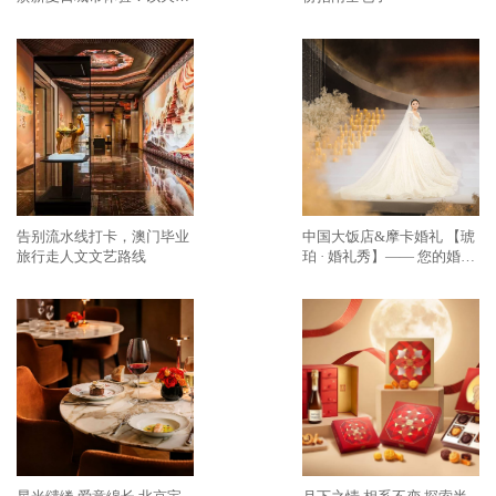
视界诠释城市活力，打造申
城高空文旅标杆
告别流水线打卡，澳门毕业
中国大饭店&摩卡婚礼 【琥
旅行走人文文艺路线
珀 · 婚礼秀】—— 您的婚
礼，我们用心如己